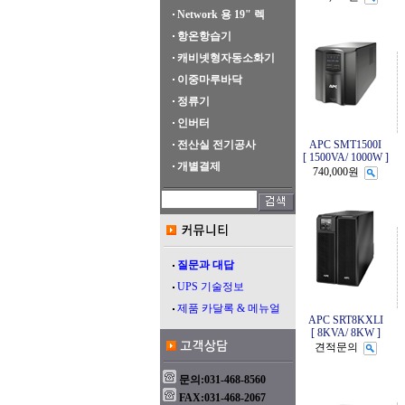
Network 용 19" 렉
항온항습기
캐비넷형자동소화기
이중마루바닥
정류기
인버터
전산실 전기공사
APC SMT1500I
[ 1500VA/ 1000W ]
개별결제
740,000원
질문과 대답
UPS 기술정보
제품 카달록 & 메뉴얼
APC SRT8KXLI
[ 8KVA/ 8KW ]
견적문의
문의:031-468-8560
FAX:031-468-2067