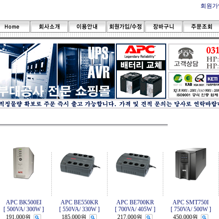
회원가
APC BK500EI
APC BE550KR
APC BE700KR
APC SMT750I
[ 500VA/ 300W ]
[ 550VA/ 330W ]
[ 700VA/ 405W ]
[ 750VA/ 500W ]
191,000원
185,000원
217,000원
450,000원