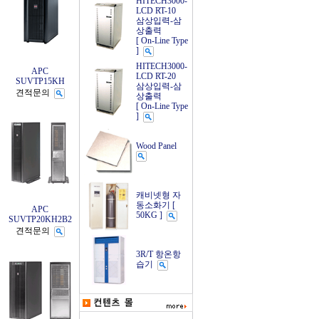
HITECH3000-
LCD RT-10
삼상입력-삼
상출력
[ On-Line Type
]
HITECH3000-
APC
LCD RT-20
SUVTP15KH
삼상입력-삼
견적문의
상출력
[ On-Line Type
]
Wood Panel
캐비넷형 자
동소화기 [
APC
50KG ]
SUVTP20KH2B2
견적문의
3R/T 항온항
습기