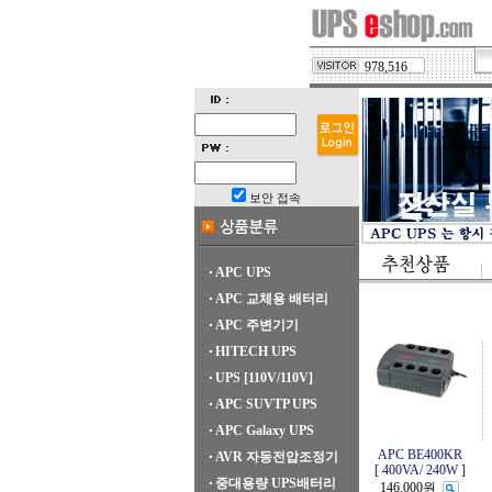
978,516
보안 접속
APC UPS
APC 교체용 배터리
APC 주변기기
HITECH UPS
UPS [110V/110V]
APC SUVTP UPS
APC Galaxy UPS
APC BE400KR
AVR 자동전압조정기
[ 400VA/ 240W ]
중대용량 UPS배터리
146,000원