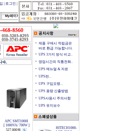
입
|
로그인
|
장바구니
|
고객센터
제품 구매시 적립금은
바로 환급 가능합니다.
UPS 3가지 방식 비교..
영업시간외 직통전화..
UPS 메뉴얼 & 자료
UPS란...
UPS 구입요령...
UPS 용량 산출방법
UPS사용시 주의사항
UPS 유지보수
APC SMT1000I
[ 1000VA/ 700W ]
HITECH1000-
527,000원