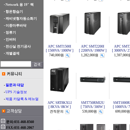
Network 용 19" 렉
항온항습기
캐비넷형자동소화기
이중마루바닥
정류기
인버터
전산실 전기공사
APC SMT1500I
APC SMT2200I
APC SMT3
[ 1500VA/ 1000W ]
[ 2200VA/ 1980W ]
[ 3000VA/ 2
개별결제
740,000원
1,282,000원
1,597,000
질문과 대답
UPS 기술정보
제품 카달록 & 메뉴얼
APC SRT8KXLI
SMT750RMI2U
SMT1000R
[ 8KVA/ 8KW ]
[ 750VA/ 500W ]
[ 1000VA/ 
견적문의
539,000원
699,000원
문의:031-468-8560
FAX:031-468-2067