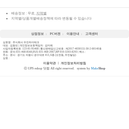
배송정보 : 무료,
지역별
지역별/상품개별배송정책에 따라 변동될 수 있습니다
상점정보
PC버젼
이용안내
고객센터
상호명 : 주식회사 우진하이테크
대표 : 김동빈 | 개인정보보호책임자 : 김미례
사업자등록번호 :123-81-95468 | 통신판매업신고번호 : 제2017-4030155-30-2-00140호
전화 :
문의:031-468-8560,FAX:031-468-2067,HP:010-3203-8293
| 팩스 :
주소 : 본사 : 경기도 의왕시 경수대로 413, 6층 (오전동, 우진빌딩)
상호 :
이용약관
ㅣ
개인정보처리방침
ⓒ UPS eshop 닷컴 All right reserved.
system by
Make
Shop