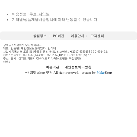
배송정보 : 무료,
지역별
지역별/상품개별배송정책에 따라 변동될 수 있습니다
상점정보
PC버젼
이용안내
고객센터
상호명 : 주식회사 우진하이테크
대표 : 김동빈 | 개인정보보호책임자 : 김미례
사업자등록번호 :123-81-95468 | 통신판매업신고번호 : 제2017-4030155-30-2-00140호
전화 :
문의:031-468-8560,FAX:031-468-2067,HP:010-3203-8293
| 팩스 :
주소 : 본사 : 경기도 의왕시 경수대로 413, 6층 (오전동, 우진빌딩)
상호 :
이용약관
ㅣ
개인정보처리방침
ⓒ UPS eshop 닷컴 All right reserved.
system by
Make
Shop