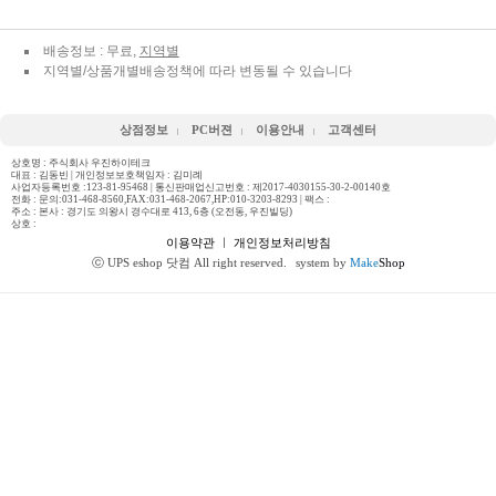
배송정보 : 무료,
지역별
지역별/상품개별배송정책에 따라 변동될 수 있습니다
상점정보
PC버젼
이용안내
고객센터
상호명 : 주식회사 우진하이테크
대표 : 김동빈 | 개인정보보호책임자 : 김미례
사업자등록번호 :123-81-95468 | 통신판매업신고번호 : 제2017-4030155-30-2-00140호
전화 :
문의:031-468-8560,FAX:031-468-2067,HP:010-3203-8293
| 팩스 :
주소 : 본사 : 경기도 의왕시 경수대로 413, 6층 (오전동, 우진빌딩)
상호 :
이용약관
ㅣ
개인정보처리방침
ⓒ UPS eshop 닷컴 All right reserved.
system by
Make
Shop