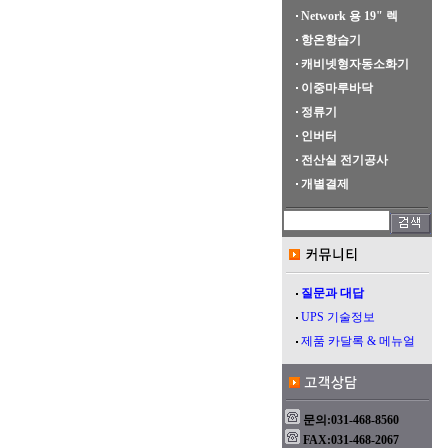
Network 용 19" 렉
항온항습기
캐비넷형자동소화기
이중마루바닥
정류기
인버터
전산실 전기공사
개별결제
질문과 대답
UPS 기술정보
제품 카달록 & 메뉴얼
문의:031-468-8560
FAX:031-468-2067