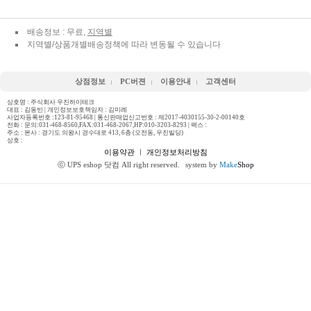
배송정보 : 무료,
지역별
지역별/상품개별배송정책에 따라 변동될 수 있습니다
상점정보
PC버젼
이용안내
고객센터
상호명 : 주식회사 우진하이테크
대표 : 김동빈 | 개인정보보호책임자 : 김미례
사업자등록번호 :123-81-95468 | 통신판매업신고번호 : 제2017-4030155-30-2-00140호
전화 :
문의:031-468-8560,FAX:031-468-2067,HP:010-3203-8293
| 팩스 :
주소 : 본사 : 경기도 의왕시 경수대로 413, 6층 (오전동, 우진빌딩)
상호 :
이용약관
ㅣ
개인정보처리방침
ⓒ UPS eshop 닷컴 All right reserved.
system by
Make
Shop