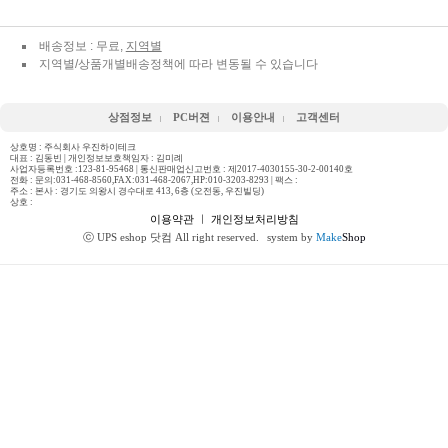
배송정보 : 무료,
지역별
지역별/상품개별배송정책에 따라 변동될 수 있습니다
상점정보
PC버젼
이용안내
고객센터
상호명 : 주식회사 우진하이테크
대표 : 김동빈 | 개인정보보호책임자 : 김미례
사업자등록번호 :123-81-95468 | 통신판매업신고번호 : 제2017-4030155-30-2-00140호
전화 :
문의:031-468-8560,FAX:031-468-2067,HP:010-3203-8293
| 팩스 :
주소 : 본사 : 경기도 의왕시 경수대로 413, 6층 (오전동, 우진빌딩)
상호 :
이용약관
ㅣ
개인정보처리방침
ⓒ UPS eshop 닷컴 All right reserved.
system by
Make
Shop