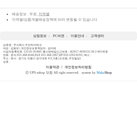
배송정보 : 무료,
지역별
지역별/상품개별배송정책에 따라 변동될 수 있습니다
상점정보
PC버젼
이용안내
고객센터
상호명 : 주식회사 우진하이테크
대표 : 김동빈 | 개인정보보호책임자 : 김미례
사업자등록번호 :123-81-95468 | 통신판매업신고번호 : 제2017-4030155-30-2-00140호
전화 :
문의:031-468-8560,FAX:031-468-2067,HP:010-3203-8293
| 팩스 :
주소 : 본사 : 경기도 의왕시 경수대로 413, 6층 (오전동, 우진빌딩)
상호 :
이용약관
ㅣ
개인정보처리방침
ⓒ UPS eshop 닷컴 All right reserved.
system by
Make
Shop