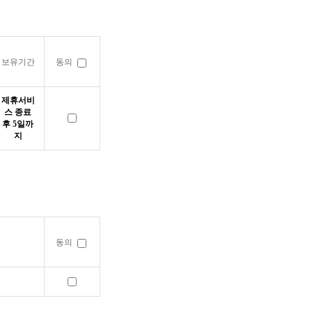
보유기간
동의
제휴서비
스 종료
후 5일까
지
동의