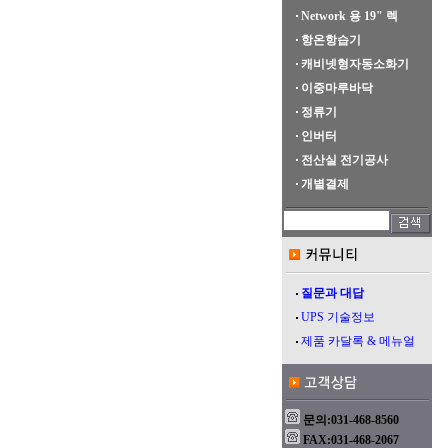
Network 용 19" 렉
항온항습기
캐비넷형자동소화기
이중마루바닥
정류기
인버터
전산실 전기공사
개별결제
질문과 대답
UPS 기술정보
제품 카달록 & 메뉴얼
문의:031-468-8560
FAX:031-468-2067