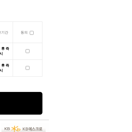
유기간
동의
 후 즉
시
 후 즉
시