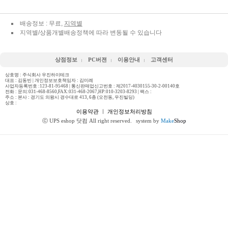
배송정보 : 무료,
지역별
지역별/상품개별배송정책에 따라 변동될 수 있습니다
상점정보
PC버젼
이용안내
고객센터
상호명 : 주식회사 우진하이테크
대표 : 김동빈 | 개인정보보호책임자 : 김미례
사업자등록번호 :123-81-95468 | 통신판매업신고번호 : 제2017-4030155-30-2-00140호
전화 :
문의:031-468-8560,FAX:031-468-2067,HP:010-3203-8293
| 팩스 :
주소 : 본사 : 경기도 의왕시 경수대로 413, 6층 (오전동, 우진빌딩)
상호 :
이용약관
ㅣ
개인정보처리방침
ⓒ UPS eshop 닷컴 All right reserved.
system by
Make
Shop