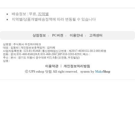
배송정보 : 무료,
지역별
지역별/상품개별배송정책에 따라 변동될 수 있습니다
상점정보
PC버젼
이용안내
고객센터
상호명 : 주식회사 우진하이테크
대표 : 김동빈 | 개인정보보호책임자 : 김미례
사업자등록번호 :123-81-95468 | 통신판매업신고번호 : 제2017-4030155-30-2-00140호
전화 :
문의:031-468-8560,FAX:031-468-2067,HP:010-3203-8293
| 팩스 :
주소 : 본사 : 경기도 의왕시 경수대로 413, 6층 (오전동, 우진빌딩)
상호 :
이용약관
ㅣ
개인정보처리방침
ⓒ UPS eshop 닷컴 All right reserved.
system by
Make
Shop