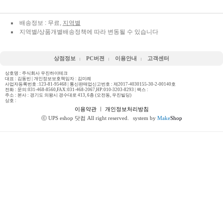
배송정보 : 무료,
지역별
지역별/상품개별배송정책에 따라 변동될 수 있습니다
상점정보
PC버젼
이용안내
고객센터
상호명 : 주식회사 우진하이테크
대표 : 김동빈 | 개인정보보호책임자 : 김미례
사업자등록번호 :123-81-95468 | 통신판매업신고번호 : 제2017-4030155-30-2-00140호
전화 :
문의:031-468-8560,FAX:031-468-2067,HP:010-3203-8293
| 팩스 :
주소 : 본사 : 경기도 의왕시 경수대로 413, 6층 (오전동, 우진빌딩)
상호 :
이용약관
ㅣ
개인정보처리방침
ⓒ UPS eshop 닷컴 All right reserved.
system by
Make
Shop