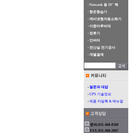
Network 용 19" 렉
항온항습기
캐비넷형자동소화기
이중마루바닥
정류기
인버터
전산실 전기공사
개별결제
질문과 대답
UPS 기술정보
제품 카달록 & 메뉴얼
문의:031-468-8560
FAX:031-468-2067