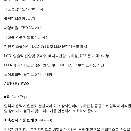
과도응답속도 : 20ms 이내
출력전압조정 : ± 5%
파형왜율 : THD 3% 이내
과전류 과부하 보호기능 내장
전면 디스플레이 : LCD TYPE 및 LED 운전계통도 표시
LCD- 입출력 전압및 주파수, 배터리전압. 부하량, UPS 온도 체크기능
LED- 배터리저전압. 온라인.인버터.바이패스, 과부하 표시등 지원
노이즈필터. 써지보호기능 내장
AUTO BY-PASS
▶On Line Type
입력과 출력이 완전히 절연되어 있고 상시인버터 부하전원 공급으로 입력의 어떠
및 장애에도 컴퓨터 및 부하기기를 안전하게 보호하여 줍니다.
▶축전지 기동 탑재 (Cold start)
상용전원 정전시 축전지만으로 UPS를 가동하여 부하에 전력을 공급함으로 손실을 