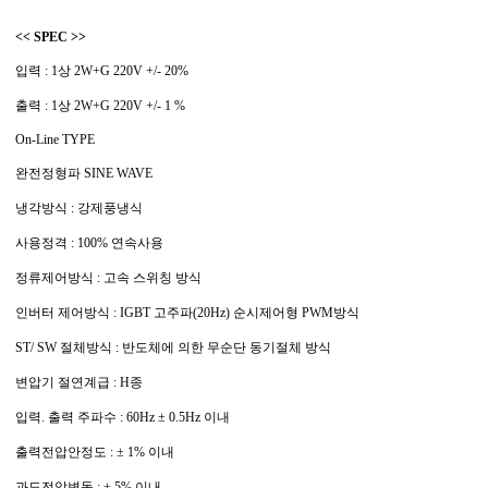
<< SPEC >>
입력 : 1상 2W+G 220V +/- 20%
출력 : 1상 2W+G 220V +/- 1 %
On-Line TYPE
완전정형파 SINE WAVE
냉각방식 : 강제풍냉식
사용정격 : 100% 연속사용
정류제어방식 : 고속 스위칭 방식
인버터 제어방식 : IGBT 고주파(20Hz) 순시제어형 PWM방식
ST/ SW 절체방식 : 반도체에 의한 무순단 동기절체 방식
변압기 절연계급 : H종
입력. 출력 주파수 : 60Hz ± 0.5Hz 이내
출력전압안정도 : ± 1% 이내
과도전압변동 : ± 5% 이내