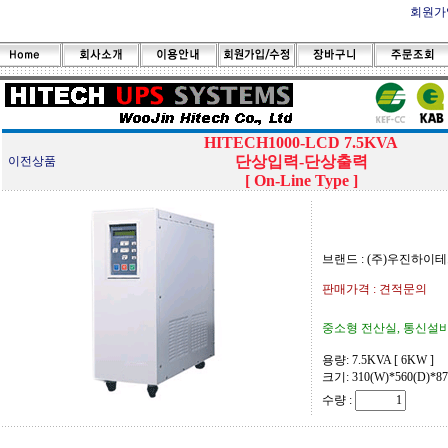
회원가
HITECH1000-LCD 7.5KVA
단상입력-단상출력
이전상품
[ On-Line Type ]
브랜드 : (주)우진하이
판매가격 : 견적문의
중소형 전산실, 통신설비
용량: 7.5KVA [ 6KW ]
크기: 310(W)*560(D)*8
수량 :