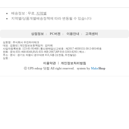
배송정보 : 무료,
지역별
지역별/상품개별배송정책에 따라 변동될 수 있습니다
상점정보
PC버젼
이용안내
고객센터
상호명 : 주식회사 우진하이테크
대표 : 김동빈 | 개인정보보호책임자 : 김미례
사업자등록번호 :123-81-95468 | 통신판매업신고번호 : 제2017-4030155-30-2-00140호
전화 :
문의:031-468-8560,FAX:031-468-2067,HP:010-3203-8293
| 팩스 :
주소 : 본사 : 경기도 의왕시 경수대로 413, 6층 (오전동, 우진빌딩)
상호 :
이용약관
ㅣ
개인정보처리방침
ⓒ UPS eshop 닷컴 All right reserved.
system by
Make
Shop